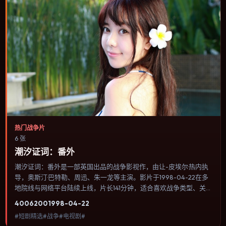
热门战争片
6 张
潮汐证词：番外
潮汐证词：番外是一部英国出品的战争影视作，由让-皮埃尔·热内执
导，奥斯汀·巴特勒、周迅、朱一龙等主演。影片于1998-04-22在多
地院线与网络平台陆续上线，片长141分钟，适合喜欢战争类型、关注
人物命运与城市气质的观众观看。战争背景被处理成心理战：恐惧、
4006
200
1998-04-22
谣言与命令在封闭空间里互相放大。内容聚焦人物选择与情节推进，
#短剧精选#战争#电视剧#
节奏与视听语言统一，可作为休闲观影或类型片补片的选择。