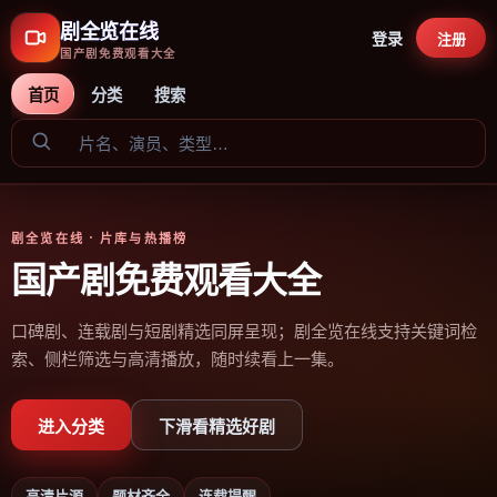
剧全览在线
登录
注册
国产剧免费观看大全
首页
分类
搜索
剧全览在线
· 片库与热播榜
国产剧免费观看大全
口碑剧、连载剧与短剧精选同屏呈现；剧全览在线支持关键词检
索、侧栏筛选与高清播放，随时续看上一集。
进入分类
下滑看精选好剧
高清片源
题材齐全
连载提醒