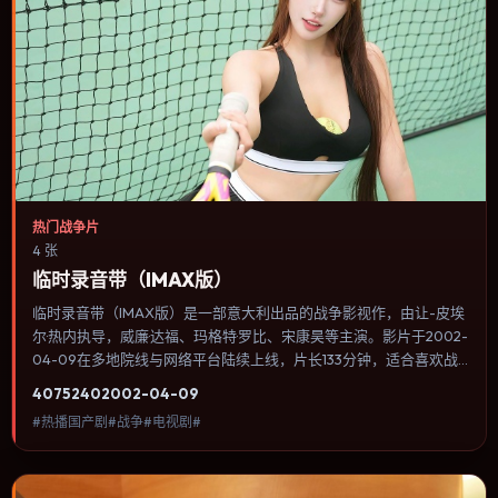
热门战争片
4 张
临时录音带（IMAX版）
临时录音带（IMAX版）是一部意大利出品的战争影视作，由让-皮埃
尔·热内执导，威廉·达福、玛格特·罗比、宋康昊等主演。影片于2002-
04-09在多地院线与网络平台陆续上线，片长133分钟，适合喜欢战
争类型、关注人物命运与城市气质的观众观看。配乐与音效承担大量
4075
240
2002-04-09
叙事功能，关键场景几乎靠声音完成情绪转折。内容聚焦人物选择与
#热播国产剧#战争#电视剧#
情节推进，节奏与视听语言统一，可作为休闲观影或类型片补片的选
择。