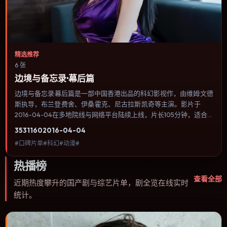
精选推荐
6 张
边境与备忘录·幕后篇
边境与备忘录·幕后篇是一部中国香港出品的科幻影视作，由维姆·文德
斯执导，布兰登·费舍、伊桑·霍克、尼古拉斯·凯奇等主演。影片于
2016-04-04在多地院线与网络平台陆续上线，片长105分钟，适合
喜欢科幻类型、关注人物命运与城市气质的观众观看。爱情线并不喧
3531
160
2016-04-04
宾夺主，更像一条牵引主角走向自我认知的暗线。内容聚焦人物选择
#口碑片单#科幻#动漫#
与情节推进，节奏与视听语言统一，可作为休闲观影或类型片补片的
选择。
热播榜
查看全部
近期热度攀升的国产剧与综艺片单，剧全览在线实时
统计。