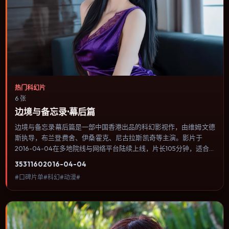
热门科幻片
6 张
边境与备忘录·幕后篇
边境与备忘录·幕后篇是一部中国香港出品的科幻影视作，由维姆·文德
斯执导，布兰登·费舍、伊桑·霍克、尼古拉斯·凯奇等主演。影片于
2016-04-04在多地院线与网络平台陆续上线，片长105分钟，适合
喜欢科幻类型、关注人物命运与城市气质的观众观看。爱情线并不喧
3531
160
2016-04-04
宾夺主，更像一条牵引主角走向自我认知的暗线。内容聚焦人物选择
#口碑片单#科幻#动漫#
与情节推进，节奏与视听语言统一，可作为休闲观影或类型片补片的
选择。