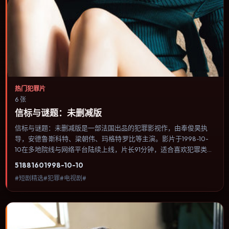
热门犯罪片
6 张
信标与谜题：未删减版
信标与谜题：未删减版是一部法国出品的犯罪影视作，由奉俊昊执
导，安德鲁·斯科特、梁朝伟、玛格特·罗比等主演。影片于1998-10-
10在多地院线与网络平台陆续上线，片长91分钟，适合喜欢犯罪类
型、关注人物命运与城市气质的观众观看。科幻设定尽量贴近可验证
5188
160
1998-10-10
的科学推论，避免为炫技而牺牲人物动机。内容聚焦人物选择与情节
#短剧精选#犯罪#电视剧#
推进，节奏与视听语言统一，可作为休闲观影或类型片补片的选择。