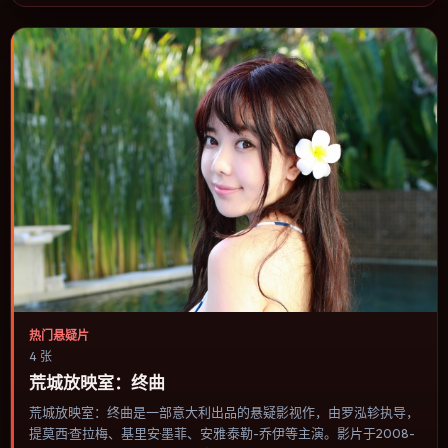
热门悬疑片
4 张
荒城放映室：终曲
荒城放映室：终曲是一部意大利出品的悬疑影视作，由罗泓轸执导，
提莫西·查拉梅、基里安·墨菲、安雅·泰勒-乔伊等主演。影片于2008-