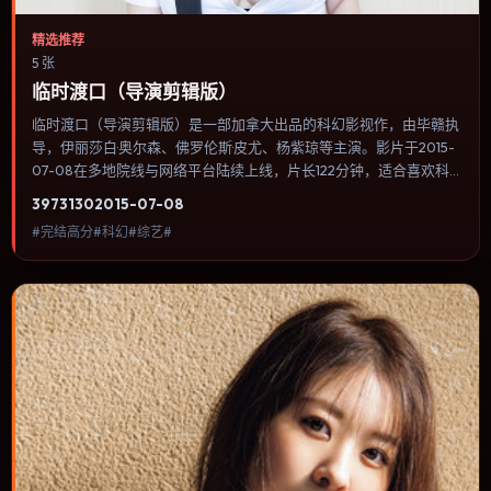
精选推荐
5 张
临时渡口（导演剪辑版）
临时渡口（导演剪辑版）是一部加拿大出品的科幻影视作，由毕赣执
导，伊丽莎白·奥尔森、佛罗伦斯·皮尤、杨紫琼等主演。影片于2015-
07-08在多地院线与网络平台陆续上线，片长122分钟，适合喜欢科
幻类型、关注人物命运与城市气质的观众观看。冒险段落强调地理与
3973
130
2015-07-08
气候的真实感，体能极限与心理崩溃并行推进。内容聚焦人物选择与
#完结高分#科幻#综艺#
情节推进，节奏与视听语言统一，可作为休闲观影或类型片补片的选
择。