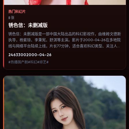
热门科幻片
8 张
锈色信：未删减版
锈色信：未删减版是一部中国大陆出品的科幻影视作，由维姆·文德斯
执导，杨紫琼、李秉宪、舒淇等主演。影片于2000-04-26在多地院
线与网络平台陆续上线，片长77分钟，适合喜欢科幻类型、关注人物
命运与城市气质的观众观看。奇幻元素被当作隐喻使用，世界规则清
2463
300
2000-04-26
晰，人物选择仍承担真实后果。内容聚焦人物选择与情节推进，节奏
#热播国产剧#科幻#综艺#
与视听语言统一，可作为休闲观影或类型片补片的选择。