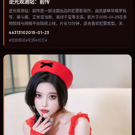
逆光观测站：前传
逆光观测站：前传是一部法国出品的犯罪影视作，由凯瑟琳·毕格罗执
导，裴斗娜、艾米·亚当斯、易烊千玺等主演。影片于2015-01-23在多
地院线与网络平台陆续上线，片长72分钟，适合喜欢犯罪类型、关注
人物命运与城市气质的观众观看。冒险段落强调地理与气候的真实
4631
310
2015-01-23
感，体能极限与心理崩溃并行推进。内容聚焦人物选择与情节推进，
#短剧精选#犯罪#综艺#
节奏与视听语言统一，可作为休闲观影或类型片补片的选择。