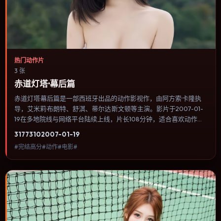
热门动作片
3 张
赤道灯塔·幕后篇
赤道灯塔·幕后篇是一部西班牙出品的动作影视作，由阿方索·卡隆执
导，艾米莉·布朗特、舒淇、蒂尔达·斯文顿等主演。影片于2007-01-
19在多地院线与网络平台陆续上线，片长108分钟，适合喜欢动作类
型、关注人物命运与城市气质的观众观看。科幻设定尽量贴近可验证
3177
310
2007-01-19
的科学推论，避免为炫技而牺牲人物动机。内容聚焦人物选择与情节
#完结高分#动作#电影#
推进，节奏与视听语言统一，可作为休闲观影或类型片补片的选择。