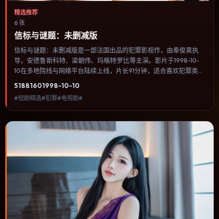
精选推荐
6 张
信标与谜题：未删减版
信标与谜题：未删减版是一部法国出品的犯罪影视作，由奉俊昊执
导，安德鲁·斯科特、梁朝伟、玛格特·罗比等主演。影片于1998-10-
10在多地院线与网络平台陆续上线，片长91分钟，适合喜欢犯罪类
型、关注人物命运与城市气质的观众观看。科幻设定尽量贴近可验证
5188
160
1998-10-10
的科学推论，避免为炫技而牺牲人物动机。内容聚焦人物选择与情节
#短剧精选#犯罪#电视剧#
推进，节奏与视听语言统一，可作为休闲观影或类型片补片的选择。