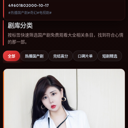
注人物命运与城市气质的观众观看。动作场面服务于人物关系，每一
4960
180
2000-10-17
次冲突都会改写角色之间的信任边界。内容聚焦人物选择与情节推
#热播国产剧#奇幻#电视剧#
进，节奏与视听语言统一，可作为休闲观影或类型片补片的选择。
剧库分类
按标签快速筛选国产剧免费观看大全相关条目，找到符合心情
的那一部。
全部
热播国产剧
完结高分
口碑片单
短剧精选