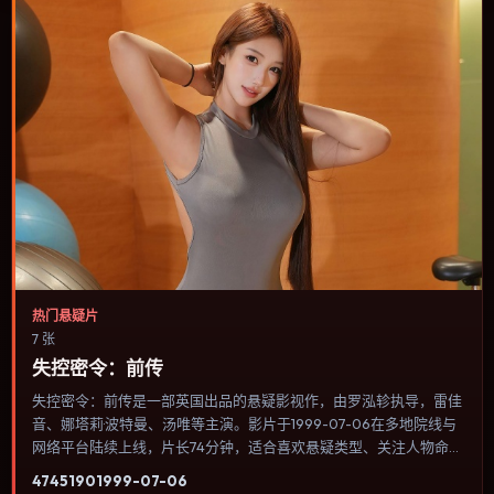
热门悬疑片
7 张
失控密令：前传
失控密令：前传是一部英国出品的悬疑影视作，由罗泓轸执导，雷佳
音、娜塔莉·波特曼、汤唯等主演。影片于1999-07-06在多地院线与
网络平台陆续上线，片长74分钟，适合喜欢悬疑类型、关注人物命运
与城市气质的观众观看。群戏调度密集，多条线索在终场汇集，收束
4745
190
1999-07-06
方式偏现实主义而非英雄主义。内容聚焦人物选择与情节推进，节奏