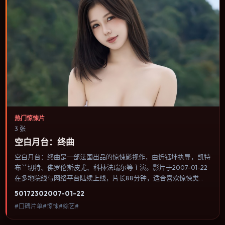
热门惊悚片
3 张
空白月台：终曲
空白月台：终曲是一部法国出品的惊悚影视作，由忻钰坤执导，凯特·
布兰切特、佛罗伦斯·皮尤、科林·法瑞尔等主演。影片于2007-01-22
在多地院线与网络平台陆续上线，片长88分钟，适合喜欢惊悚类
型、关注人物命运与城市气质的观众观看。爱情线并不喧宾夺主，更
5017
230
2007-01-22
像一条牵引主角走向自我认知的暗线。内容聚焦人物选择与情节推
#口碑片单#惊悚#综艺#
进，节奏与视听语言统一，可作为休闲观影或类型片补片的选择。