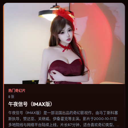
热门奇幻片
8 张
午夜信号（IMAX版）
午夜信号（IMAX版）是一部法国出品的奇幻影视作，由马丁·斯科塞
斯执导，赞达亚、关继威、伊桑·霍克等主演。影片于2000-10-17在
多地院线与网络平台陆续上线，片长87分钟，适合喜欢奇幻类型、关