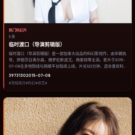
热门科幻片
5 张
临时渡口（导演剪辑版）
临时渡口（导演剪辑版）是一部加拿大出品的科幻影视作，由毕赣执
导，伊丽莎白·奥尔森、佛罗伦斯·皮尤、杨紫琼等主演。影片于2015-
07-08在多地院线与网络平台陆续上线，片长122分钟，适合喜欢科
幻类型、关注人物命运与城市气质的观众观看。冒险段落强调地理与
3973
130
2015-07-08
气候的真实感，体能极限与心理崩溃并行推进。内容聚焦人物选择与
#完结高分#科幻#综艺#
情节推进，节奏与视听语言统一，可作为休闲观影或类型片补片的选
择。