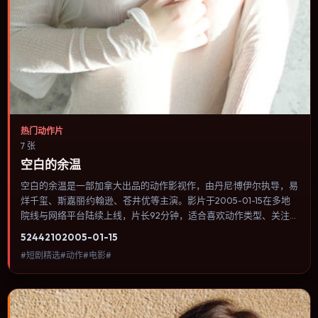
热门动作片
7 张
空白的余温
空白的余温是一部加拿大出品的动作影视作，由丹尼·博伊尔执导，易
烊千玺、斯嘉丽·约翰逊、苍井优等主演。影片于2005-01-15在多地
院线与网络平台陆续上线，片长92分钟，适合喜欢动作类型、关注人
物命运与城市气质的观众观看。传记片聚焦主人公人生某一阶段，避
5244
210
2005-01-15
免流水账式的大事年表罗列。内容聚焦人物选择与情节推进，节奏与
#短剧精选#动作#电影#
视听语言统一，可作为休闲观影或类型片补片的选择。