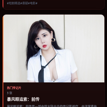
#短剧精选#悬疑#电影#
与视听语言统一，可作为休闲观影或类型片补片的选择。
热门传记片
3 张
暴风眼追索：前传
暴风眼追索：前传是一部中国大陆出品的传记影视作，由洪常秀执