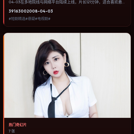
04-03在多地院线与网络平台陆续上线，片长121分钟，适合喜欢悬疑
类型、关注人物命运与城市气质的观众观看。动作场面服务于人物关
3916
300
2008-04-03
系，每一次冲突都会改写角色之间的信任边界。内容聚焦人物选择与
#短剧精选#悬疑#电视剧#
情节推进，节奏与视听语言统一，可作为休闲观影或类型片补片的选
择。
热门奇幻片
7 张