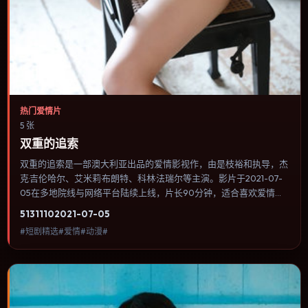
热门爱情片
5 张
双重的追索
双重的追索是一部澳大利亚出品的爱情影视作，由是枝裕和执导，杰
克·吉伦哈尔、艾米莉·布朗特、科林·法瑞尔等主演。影片于2021-07-
05在多地院线与网络平台陆续上线，片长90分钟，适合喜欢爱情类
型、关注人物命运与城市气质的观众观看。群戏调度密集，多条线索
5131
110
2021-07-05
在终场汇集，收束方式偏现实主义而非英雄主义。内容聚焦人物选择
#短剧精选#爱情#动漫#
与情节推进，节奏与视听语言统一，可作为休闲观影或类型片补片的
选择。