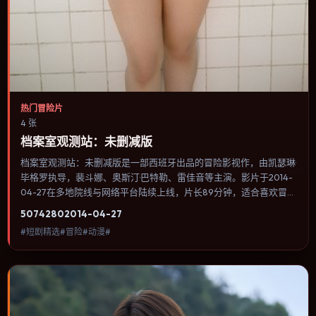
热门冒险片
4 张
档案室观测站：未删减版
档案室观测站：未删减版是一部西班牙出品的冒险影视作，由凯瑟琳·
毕格罗执导，裴斗娜、奥斯汀·巴特勒、雷佳音等主演。影片于2014-
04-27在多地院线与网络平台陆续上线，片长89分钟，适合喜欢冒险
类型、关注人物命运与城市气质的观众观看。奇幻元素被当作隐喻使
5074
280
2014-04-27
用，世界规则清晰，人物选择仍承担真实后果。内容聚焦人物选择与
#短剧精选#冒险#动漫#
情节推进，节奏与视听语言统一，可作为休闲观影或类型片补片的选
择。