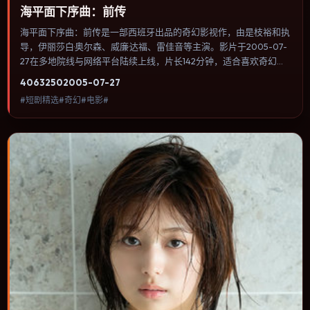
海平面下序曲：前传
海平面下序曲：前传是一部西班牙出品的奇幻影视作，由是枝裕和执
导，伊丽莎白·奥尔森、威廉·达福、雷佳音等主演。影片于2005-07-
27在多地院线与网络平台陆续上线，片长142分钟，适合喜欢奇幻类
型、关注人物命运与城市气质的观众观看。结尾开放但不空洞：观众
4063
250
2005-07-27
能感到答案近在眼前，却仍需自己完成最后一笔。内容聚焦人物选择
#短剧精选#奇幻#电影#
与情节推进，节奏与视听语言统一，可作为休闲观影或类型片补片的
选择。