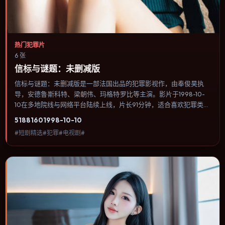
热门犯罪片
6 张
信标与谜题：未删减版
信标与谜题：未删减版是一部法国出品的犯罪影视作，由奉俊昊执
导，安德鲁·斯科特、梁朝伟、玛格特·罗比等主演。影片于1998-10-
10在多地院线与网络平台陆续上线，片长91分钟，适合喜欢犯罪类
型、关注人物命运与城市气质的观众观看。科幻设定尽量贴近可验证
5188
160
1998-10-10
的科学推论，避免为炫技而牺牲人物动机。内容聚焦人物选择与情节
#短剧精选#犯罪#电视剧#
推进，节奏与视听语言统一，可作为休闲观影或类型片补片的选择。